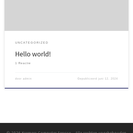
UNCATEGORIZED
Hello world!
1 Reactie
door
admin
Gepubliceerd
juni 12, 2024
© 2026
Kremers Computer Service
– Alle rechten voorbehouden